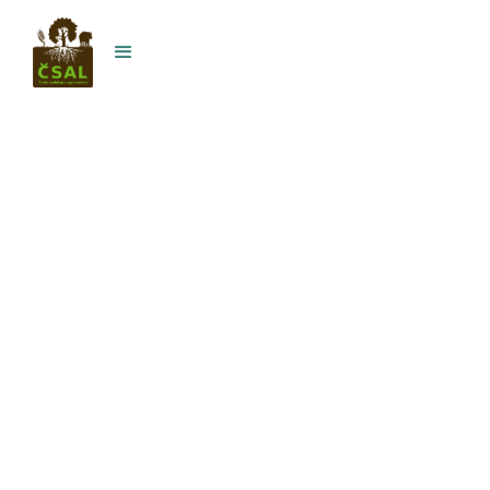
Český spolek pro
agrolesnictví
Jsme spolek, jehož cílem je osvěta
alternativního využití zemědělských půd ve
stylu agrolesnických systémů, pro zlepšení
stavu půd a životního prostředí bez snížení
produkce.