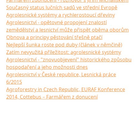
Současný status lučních sadů ve střední Evropě
Agrolesnické systémy a rychlerostoucí dřeviny
Agrolesnictví - opětovné propojení znalostí
zemědělství a lesnictví může přispět oběma oborům
Obnova a principy pěstování třešně ptačí
Nejlepší šunka roste pod duby (článek v němčině)
Zatím nevyužitá příležitost: agrolesnické systémy
Agrolesnictví - "znovuobjevení" historického způsobu
hospodaření a jeho možnosti dnes
Agrolesnictví v České republice, Lesnická práce
6/2015
Agroforestry in Czech Republic, EURAF Konference
2014, Cottebus – Farmářem z donucení