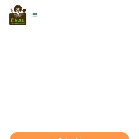
Vzdělávání
Sekce Vzdělávání nabízí širokou škálu materiálů,
které vám pomohou lépe poznat agrolesnictví.
Najdete zde podcasty, vzdělávací videa,
e‑learningové kurzy i pracovní listy, doplněné o
další podklady k využití v praxi. Všechny zdroje
soustředíme na jednom místě, aby byly snadno
dostupné každému, kdo se chce učit a inspirovat.