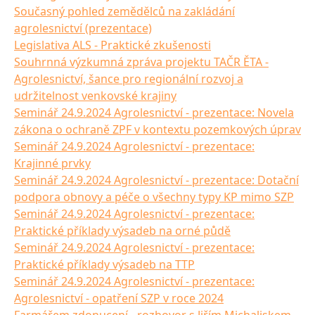
Současný pohled zemědělců na zakládání
agrolesnictví (prezentace)
Legislativa ALS - Praktické zkušenosti
Souhrnná výzkumná zpráva projektu TAČR ĚTA -
Agrolesnictví, šance pro regionální rozvoj a
udržitelnost venkovské krajiny
Seminář 24.9.2024 Agrolesnictví - prezentace: Novela
zákona o ochraně ZPF v kontextu pozemkových úprav
Seminář 24.9.2024 Agrolesnictví - prezentace:
Krajinné prvky
Seminář 24.9.2024 Agrolesnictví - prezentace: Dotační
podpora obnovy a péče o všechny typy KP mimo SZP
Seminář 24.9.2024 Agrolesnictví - prezentace:
Praktické příklady výsadeb na orné půdě
Seminář 24.9.2024 Agrolesnictví - prezentace:
Praktické příklady výsadeb na TTP
Seminář 24.9.2024 Agrolesnictví - prezentace:
Agrolesnictví - opatření SZP v roce 2024
Farmářem zdonucení - rozhovor s Jiřím Michaliskem